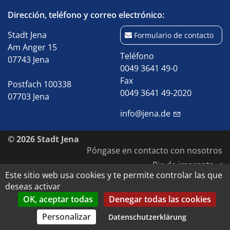
Dirección, teléfono y correo electrónico:
Stadt Jena
Formulario de contacto
Am Anger 15
Teléfono
07743 Jena
0049 3641 49-0
Fax
Postfach 100338
0049 3641 49-2020
07703 Jena
info@jena.de
© 2026 Stadt Jena
Póngase en contacto con nosotros
Pie de imprenta
Este sitio web usa cookies y te permite controlar las que
Accesibilidad
deseas activar
Protección de datos
OK, aceptar todas
Denegar todas las cookies
Derechos de autor y de imagen
Personalizar
Datenschutzerklärung
Datenschutz-Einstellungen anpassen