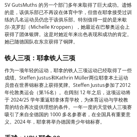
SV GutsMuths 的另一个部门多年来取得了巨大成功。遗憾
的是，该俱乐部已不再设在体育中学，但曾在耶拿接受过训
练的几名运动员仍忠于该俱乐部。特别值得一提的是米歇
尔-克罗彭（Michelle Kroppen），她最近在巴黎奥运会上
获得了团体银牌。这是对她近年来出色表现和成功的肯定。
她已随德国队在东京获得了铜牌。
铁人三项：耶拿铁人三项
作为一项年轻的运动，耶拿的铁人三项运动已经取得了一些
成绩。Steffen Justus和Kathrin Müller两位耶拿本土运动
员曾在世界锦标赛上获得奖牌。Steffen Justus参加了2012
年伦敦奥运会（第16名）。在阔别 12 年之后，这项运动将
于 2024/25 学年重返耶拿体育学校，为体育运动与学校教
育的结合再次提供理想的条件。一年一度的天堂铁人三项赛
吸引了来自全德国的 1000 多名参赛者，在全国具有重要意
义。2024 年，耶拿将举办德国青少年锦标赛。