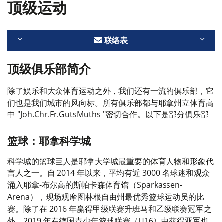
顶级运动
联络表
顶级俱乐部简介
除了娱乐和大众体育运动之外，我们还有一流的俱乐部，它
们也是我们城市的风向标。所有俱乐部都与耶拿州立体育高
中 "Joh.Chr.Fr.GutsMuths "密切合作。以下是部分俱乐部
篮球：耶拿科学城
科学城的篮球巨人是耶拿大学城最重要的体育人物和形象代
言人之一。自 2014 年以来，平均有近 3000 名球迷和观众
涌入耶拿-布尔高的斯帕卡森体育馆（Sparkassen-
Arena），现场观摩图林根自由州最优秀篮球运动员的比
赛。除了在 2016 年赢得甲级联赛升班马和乙级联赛冠军之
外，2019 年在德国青少年篮球联赛（U16）中获得亚军也